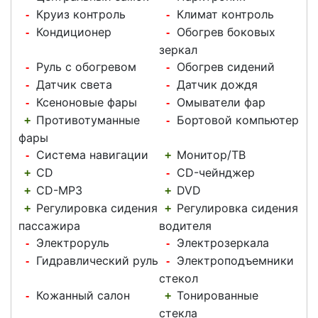
Круиз контроль
Климат контроль
-
-
Кондиционер
Обогрев боковых
-
-
зеркал
Руль с обогревом
Обогрев сидений
-
-
Датчик света
Датчик дождя
-
-
Ксеноновые фары
Омыватели фар
-
-
Противотуманные
Бортовой компьютер
+
-
фары
Система навигации
Монитор/ТВ
-
+
CD
CD-чейнджер
+
-
CD-MP3
DVD
+
+
Регулировка сидения
Регулировка сидения
+
+
пассажира
водителя
Электроруль
Электрозеркала
-
-
Гидравлический руль
Электроподъемники
-
-
стекол
Кожанный салон
Тонированные
-
+
стекла