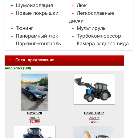
Шумоизоляция
Люк
+
-
Новые покрышки
Легкосплавные
-
-
диски
Тюнинг
Мультируль
-
-
Панорамный люк
Турбокомпрессор
-
-
Паркинг-контроль
Камера заднего вида
-
-
Спец. предложения
Auto seller (568)
BMW 528
Belarus MTZ
2007 г.
2021 г.
$8,300
дог.