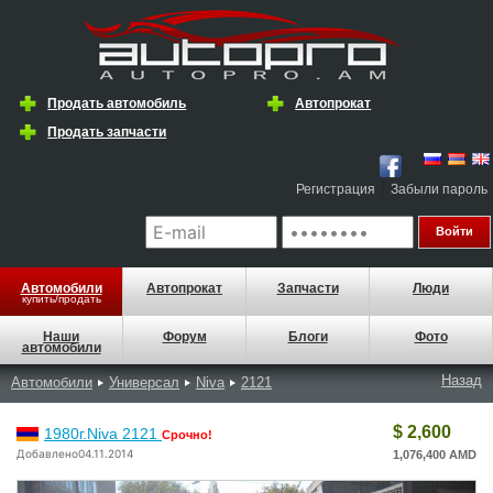
Продать автомобиль
Автопрокат
Продать запчасти
|
Регистрация
Забыли пароль
Автомобили
Автопрокат
Запчасти
Люди
купить/продать
Наши
Форум
Блоги
Фото
автомобили
Назад
Автомобили
Универсал
Niva
2121
$ 2,600
1980г.Niva 2121
Срочно!
Добавлено04.11.2014
1,076,400 AMD