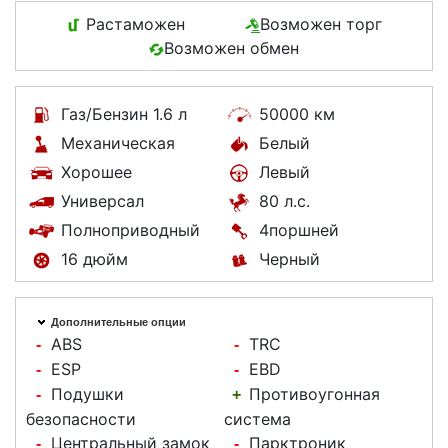
Растаможен
Возможен торг
Возможен обмен
Газ/Бензин 1.6 л
50000 км
Механическая
Белый
Хорошее
Левый
Универсал
80 л.с.
Полноприводный
4поршней
16 дюйм
Черный
Дополнительные опции
ABS
TRC
-
-
ESP
EBD
-
-
Подушки
Противоугонная
-
+
безопасности
система
Центральный замок
Парктроник
-
-