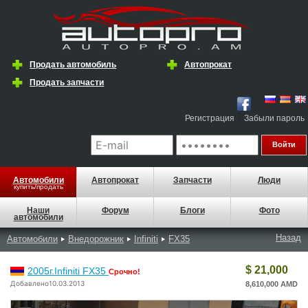
Продать автомобиль
Автопрокат
Продать запчасти
|
Регистрация
Забыли пароль
Автомобили
Автопрокат
Запчасти
Люди
купить/продать
Наши
Форум
Блоги
Фото
автомобили
Назад
Автомобили
Внедорожник
Infiniti
FX35
$ 21,000
2005г.Infiniti FX35
Срочно!
Добавлено10.03.2013
8,610,000 AMD