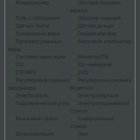
Кондиционер
Обогрев боковых
+
+
зеркал
Руль с обогревом
Обогрев сидений
+
+
Датчик света
Датчик дождя
+
+
Ксеноновые фары
Омыватели фар
+
+
Противотуманные
Бортовой компьютер
+
+
фары
Система навигации
Монитор/ТВ
+
+
CD
CD-чейнджер
+
+
CD-MP3
DVD
+
+
Регулировка сидения
Регулировка сидения
+
+
пассажира
водителя
Электроруль
Электрозеркала
+
+
Гидравлический руль
Электроподъемники
+
+
стекол
Кожанный салон
Тонированные
+
+
стекла
Шумоизоляция
Люк
+
+