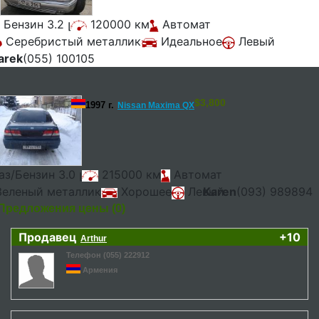
Бензин 3.2 լ
120000 км
Автомат
Серебристый металлик
Идеальное
Левый
arek
(055) 100105
$
3,800
1997 г.
Nissan Maxima QX
аз/Бензин 3.0 լ
215000 км
Автомат
еленый металлик
Хорошее
Левый
Karen
(093) 989894
Предложения цены (0)
Продавец
+10
Arthur
Телефон (055) 222912
Армения