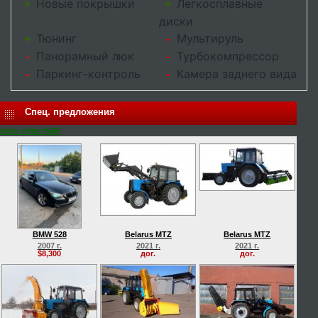
Новые покрышки
Легкосплавные
+
+
диски
Тюнинг
Мультируль
+
-
Панорамный люк
Турбокомпрессор
-
-
Паркинг-контроль
Камера заднего вида
-
-
Спец. предложения
Auto seller (568)
BMW 528
Belarus MTZ
Belarus MTZ
2007 г.
2021 г.
2021 г.
$8,300
дог.
дог.