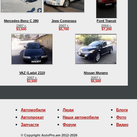
Mercedes-Benz C 280
Jeep Comprass
Ford Transit
1997 г.
2007 г.
2004 г.
$3,500
$5,700
$7,200
VAZ (Lada) 2110
Nissan Murano
2007 г.
2007 г.
$2,500
$5,500
Автомобили
Люди
Блоги
Автопрокат
Наши автомобили
Фото
Запчасти
Форум
Видео
© Copyright AutoPro.am 2012-2026