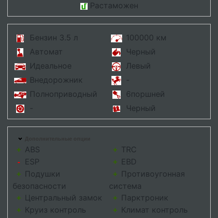
Растаможен
Бензин 3.5 л
100000 км
Автомат
Черный
Идеальное
Левый
Внедорожник
-
Полноприводный
6поршней
-
Черный
Дополнительные опции
ABS
TRC
+
+
ESP
EBD
-
+
Подушки
Противоугонная
+
+
безопасности
система
Центральный замок
Парктроник
+
+
Круиз контроль
Климат контроль
+
+