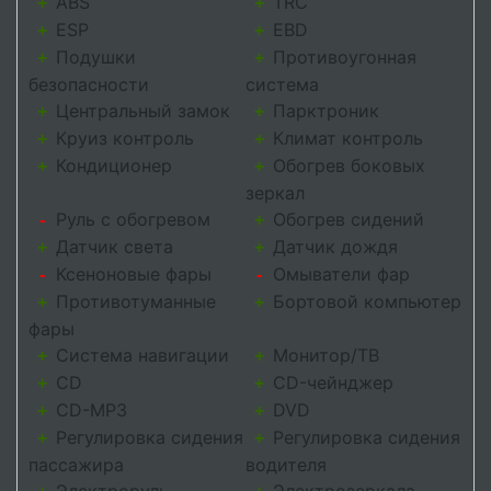
ABS
TRC
+
+
ESP
EBD
+
+
Подушки
Противоугонная
+
+
безопасности
система
Центральный замок
Парктроник
+
+
Круиз контроль
Климат контроль
+
+
Кондиционер
Обогрев боковых
+
+
зеркал
Руль с обогревом
Обогрев сидений
-
+
Датчик света
Датчик дождя
+
+
Ксеноновые фары
Омыватели фар
-
-
Противотуманные
Бортовой компьютер
+
+
фары
Система навигации
Монитор/ТВ
+
+
CD
CD-чейнджер
+
+
CD-MP3
DVD
+
+
Регулировка сидения
Регулировка сидения
+
+
пассажира
водителя
Электроруль
Электрозеркала