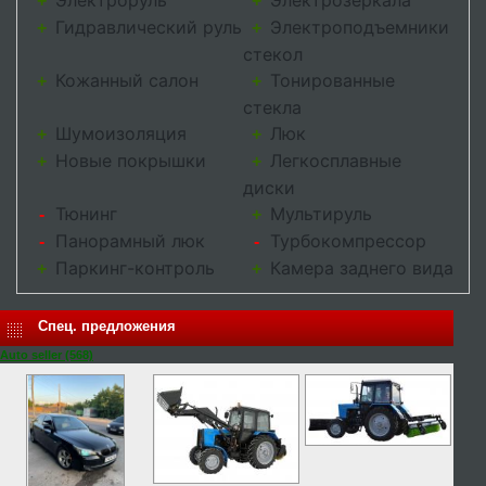
+
+
Гидравлический руль
Электроподъемники
+
+
стекол
Кожанный салон
Тонированные
+
+
стекла
Шумоизоляция
Люк
+
+
Новые покрышки
Легкосплавные
+
+
диски
Тюнинг
Мультируль
-
+
Панорамный люк
Турбокомпрессор
-
-
Паркинг-контроль
Камера заднего вида
+
+
Спец. предложения
Auto seller (568)