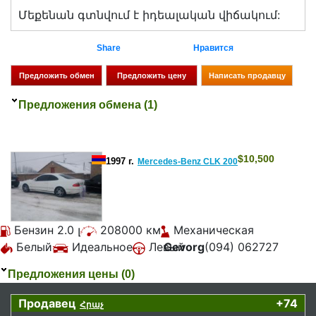
Մեքենան գտնվում է իդեալական վիճակում:
Share
Нравится
Предложения обмена (1)
$
10,500
1997 г.
Mercedes-Benz CLK 200
Бензин 2.0 լ
208000 км
Механическая
Белый
Идеальное
Левый
Gevorg
(094) 062727
Предложения цены (0)
Продавец
+74
Հրաչ