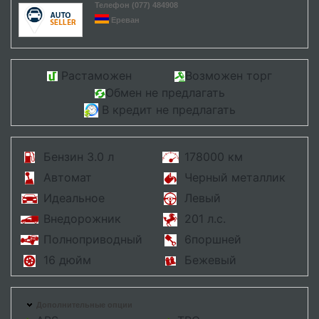
Телефон (077) 484908
Ереван
Растаможен
Возможен торг
Обмен не предлагать
В кредит не предлагать
Бензин 3.0 л
178000 км
Автомат
Черный металлик
Идеальное
Левый
Внедорожник
201 л.с.
Полноприводный
6поршней
16 дюйм
Бежевый
Дополнительные опции