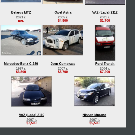
Belarus MTZ
Opel Astra
VAZ (Lada) 2112
2021 г.
2005 г.
2001 г.
дог.
$4,500
$1,700
Mercedes-Benz C 280
Jeep Comprass
Ford Transit
1997 г.
2007 г.
2004 г.
$3,500
$5,700
$7,200
VAZ (Lada) 2110
Nissan Murano
2007 г.
2007 г.
$2,500
$5,500