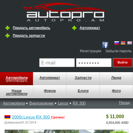
Продать автомобиль
Автопрокат
Продать запчасти
|
Регистрация
Забыли пароль
Автомобили
Автопрокат
Запчасти
Люди
купить/продать
Наши
Форум
Блоги
Фото
автомобили
Назад
Автомобили
Внедорожник
Lexus
RX 300
$ 11,000
2000г.Lexus RX 300
Срочно!
Добавлено01.07.2014
4,554,000 AMD