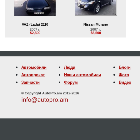
VAZ (Lada) 2110
Nissan Murano
2007 г.
2007 г.
$2,500
$5,500
Автомобили
Люди
Блоги
Автопрокат
Наши автомобили
Фото
Запчасти
Форум
Видео
© Copyright AutoPro.am 2012-2026