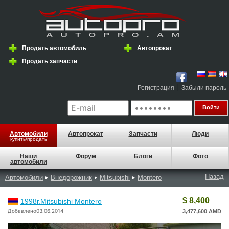
Продать автомобиль
Автопрокат
Продать запчасти
|
Регистрация
Забыли пароль
Автомобили
Автопрокат
Запчасти
Люди
купить/продать
Наши
Форум
Блоги
Фото
автомобили
Назад
Автомобили
Внедорожник
Mitsubishi
Montero
$ 8,400
1998г.Mitsubishi Montero
Добавлено03.06.2014
3,477,600 AMD