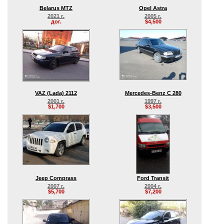
Belarus MTZ
Opel Astra
2021 г.
2005 г.
дог.
$4,500
VAZ (Lada) 2112
Mercedes-Benz C 280
2001 г.
1997 г.
$1,700
$3,500
Jeep Comprass
Ford Transit
2007 г.
2004 г.
$5,700
$7,200