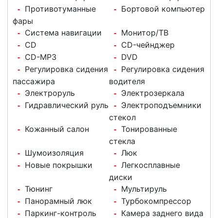
Противотуманные
Бортовой компьютер
-
-
фары
Система навигации
Монитор/ТВ
-
-
CD
CD-чейнджер
-
-
CD-MP3
DVD
-
-
Регулировка сидения
Регулировка сидения
-
-
пассажира
водителя
Электроруль
Электрозеркала
-
-
Гидравлический руль
Электроподъемники
-
-
стекол
Кожанный салон
Тонированные
-
-
стекла
Шумоизоляция
Люк
-
-
Новые покрышки
Легкосплавные
-
-
диски
Тюнинг
Мультируль
-
-
Панорамный люк
Турбокомпрессор
-
-
Паркинг-контроль
Камера заднего вида
-
-