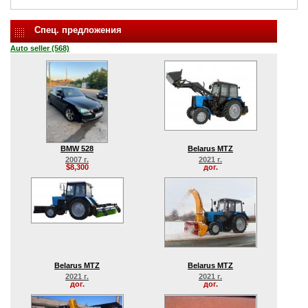
Спец. предложения
Auto seller (568)
BMW 528
Belarus MTZ
2007 г.
2021 г.
$8,300
дог.
Belarus MTZ
Belarus MTZ
2021 г.
2021 г.
дог.
дог.