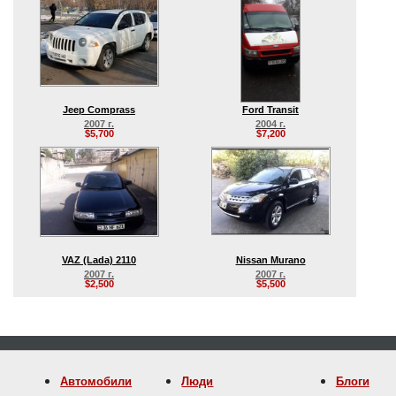
Jeep Comprass
Ford Transit
2007 г.
2004 г.
$5,700
$7,200
VAZ (Lada) 2110
Nissan Murano
2007 г.
2007 г.
$2,500
$5,500
Автомобили
Люди
Блоги