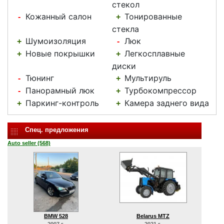
стекол
Кожанный салон
Тонированные
-
+
стекла
Шумоизоляция
Люк
+
-
Новые покрышки
Легкосплавные
+
+
диски
Тюнинг
Мультируль
-
+
Панорамный люк
Турбокомпрессор
-
+
Паркинг-контроль
Камера заднего вида
+
+
Спец. предложения
Auto seller (568)
BMW 528
Belarus MTZ