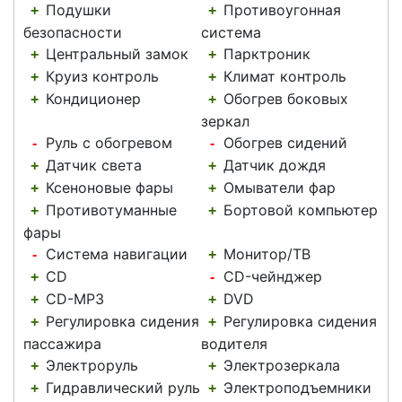
Подушки
Противоугонная
+
+
безопасности
система
Центральный замок
Парктроник
+
+
Круиз контроль
Климат контроль
+
+
Кондиционер
Обогрев боковых
+
+
зеркал
Руль с обогревом
Обогрев сидений
-
-
Датчик света
Датчик дождя
+
+
Ксеноновые фары
Омыватели фар
+
+
Противотуманные
Бортовой компьютер
+
+
фары
Система навигации
Монитор/ТВ
-
+
CD
CD-чейнджер
+
-
CD-MP3
DVD
+
+
Регулировка сидения
Регулировка сидения
+
+
пассажира
водителя
Электроруль
Электрозеркала
+
+
Гидравлический руль
Электроподъемники
+
+