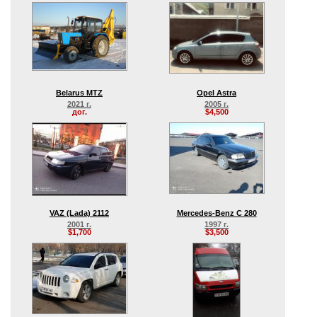
Belarus MTZ
Opel Astra
2021 г.
2005 г.
дог.
$4,500
VAZ (Lada) 2112
Mercedes-Benz C 280
2001 г.
1997 г.
$1,700
$3,500