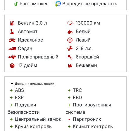
Растаможен
В кредит не предлагать
Бензин 3.0 л
130000 км
Автомат
Белый
Идеальное
Левый
Седан
218 л.с.
Полноприводный
6поршней
17 дюйм
Бежевый
Дополнительные опции
ABS
TRC
+
+
ESP
EBD
+
+
Подушки
Противоугонная
+
+
безопасности
система
Центральный замок
Парктроник
+
-
Круиз контроль
Климат контроль
+
+