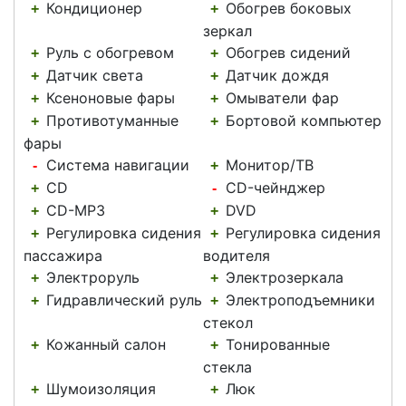
Кондиционер
Обогрев боковых
+
+
зеркал
Руль с обогревом
Обогрев сидений
+
+
Датчик света
Датчик дождя
+
+
Ксеноновые фары
Омыватели фар
+
+
Противотуманные
Бортовой компьютер
+
+
фары
Система навигации
Монитор/ТВ
-
+
CD
CD-чейнджер
+
-
CD-MP3
DVD
+
+
Регулировка сидения
Регулировка сидения
+
+
пассажира
водителя
Электроруль
Электрозеркала
+
+
Гидравлический руль
Электроподъемники
+
+
стекол
Кожанный салон
Тонированные
+
+
стекла
Шумоизоляция
Люк
+
+