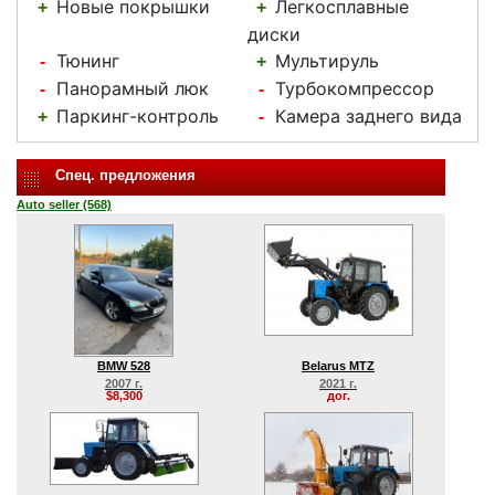
Новые покрышки
Легкосплавные
+
+
диски
Тюнинг
Мультируль
-
+
Панорамный люк
Турбокомпрессор
-
-
Паркинг-контроль
Камера заднего вида
+
-
Спец. предложения
Auto seller (568)
BMW 528
Belarus MTZ
2007 г.
2021 г.
$8,300
дог.