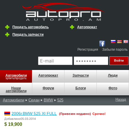
Продать автомобиль
Автопрокат
Продать запчасти
|
Регистрация
Забыли пароль
Автомобили
Автопрокат
Запчасти
Люди
купить/продать
Наши
Форум
Блоги
Фото
автомобили
Назад
Автомобили
Седан
BMW
525
2006г.BMW 525 XI FULL
(Привезен недавно)
Срочно!
Добавлено05.03.2014
$ 19,900