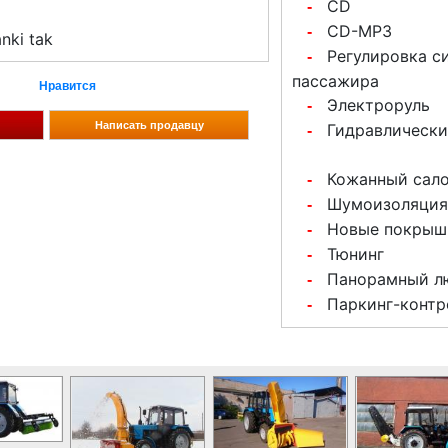
CD
-
CD-MP3
-
nki tak
Регулировка с
-
пассажира
Нравится
Электроруль
-
Гидравлически
-
Кожанный сал
-
Шумоизоляция
-
Новые покрыш
-
Тюнинг
-
Панорамный л
-
Паркинг-контр
-