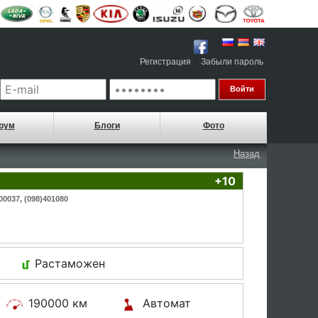
|
Регистрация
Забыли пароль
рум
Блоги
Фото
Назад
+10
00037, (098)401080
Растаможен
190000 км
Автомат