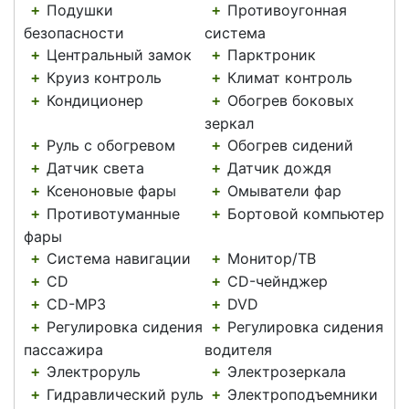
Подушки
Противоугонная
+
+
безопасности
система
Центральный замок
Парктроник
+
+
Круиз контроль
Климат контроль
+
+
Кондиционер
Обогрев боковых
+
+
зеркал
Руль с обогревом
Обогрев сидений
+
+
Датчик света
Датчик дождя
+
+
Ксеноновые фары
Омыватели фар
+
+
Противотуманные
Бортовой компьютер
+
+
фары
Система навигации
Монитор/ТВ
+
+
CD
CD-чейнджер
+
+
CD-MP3
DVD
+
+
Регулировка сидения
Регулировка сидения
+
+
пассажира
водителя
Электроруль
Электрозеркала
+
+
Гидравлический руль
Электроподъемники
+
+