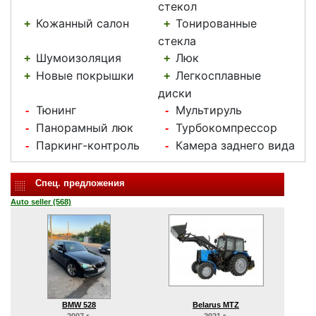
стекол
Кожанный салон
Тонированные
+
+
стекла
Шумоизоляция
Люк
+
+
Новые покрышки
Легкосплавные
+
+
диски
Тюнинг
Мультируль
-
-
Панорамный люк
Турбокомпрессор
-
-
Паркинг-контроль
Камера заднего вида
-
-
Спец. предложения
Auto seller (568)
BMW 528
Belarus MTZ