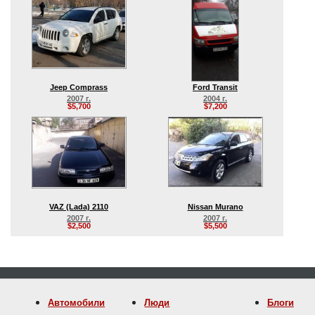
Jeep Comprass
Ford Transit
2007 г.
2004 г.
$5,700
$7,200
VAZ (Lada) 2110
Nissan Murano
2007 г.
2007 г.
$2,500
$5,500
Автомобили
Люди
Блоги