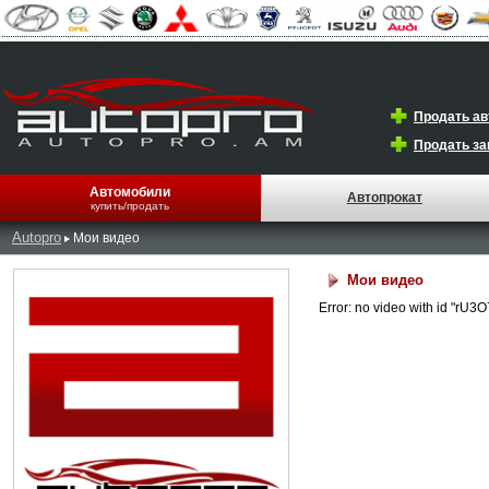
Продать а
Продать за
Автомобили
Автопрокат
купить/продать
Autopro
Мои видео
Мои видео
Error: no video with id "rU3