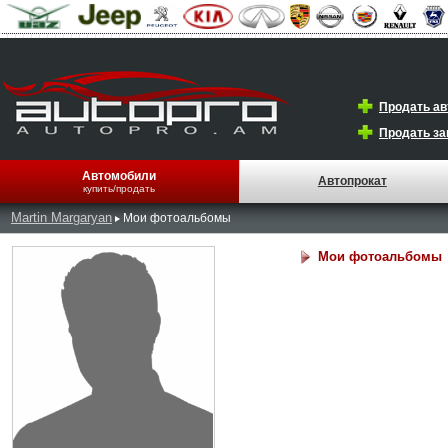
Продать а
Продать за
Автомобили
Автопрокат
купить/продать
Martin Margaryan
Мои фотоальбомы
Мои фотоальбомы