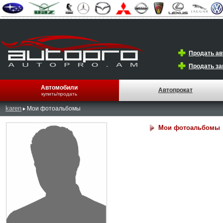
Продать а
Продать за
Автомобили
Автопрокат
купить/продать
karen
Мои фотоальбомы
Мои фотоальбомы