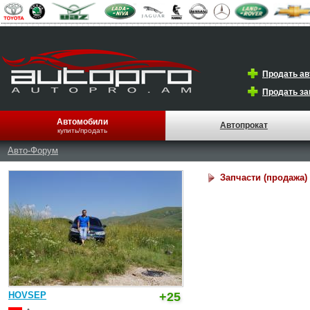
Продать а
Продать за
Автомобили
Автопрокат
купить/продать
Авто-Форум
Запчасти (продажа)
HOVSEP
+25