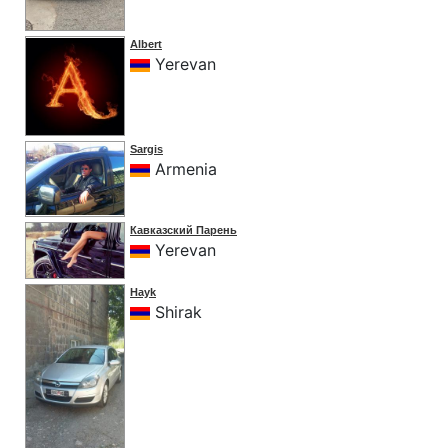
Albert
Yerevan
Sargis
Armenia
Кавказский Парень
Yerevan
Hayk
Shirak