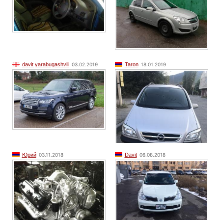
davit yarabugashvili
03.02.2019
Taron
18.01.2019
Юрий
03.11.2018
Davit
06.08.2018