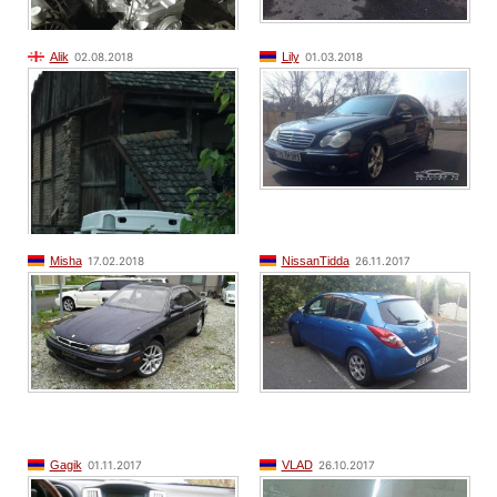
Alik
02.08.2018
Lily
01.03.2018
Misha
17.02.2018
NissanTidda
26.11.2017
Gagik
01.11.2017
VLAD
26.10.2017