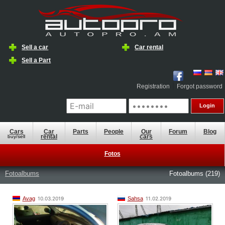
Sell a car
Car rental
Sell a ​​Part
|
Registration
Forgot password
Cars
Car
Parts
People
Our
Forum
Blog
rental
cars
buy/sell
Fotos
Fotoalbums
Fotoalbums (219)
Avag
10.03.2019
Sahsa
11.02.2019