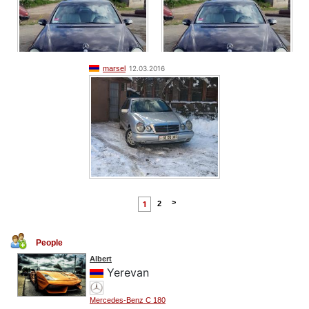
marsel
12.03.2016
>
1
2
People
Albert
Yerevan
Mercedes-Benz C 180