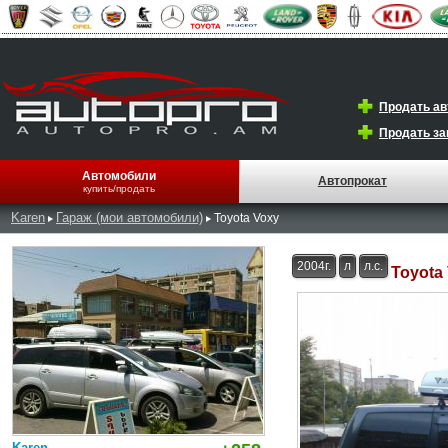
Продать а
Продать за
Автомобили
Автопрокат
купить/продать
Karen
Гараж (мои автомобили)
Toyota Voxy
2004г.
л
л.с.
Toyota
Karen