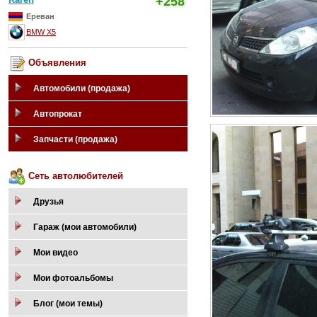
+258
Ереван
BMW X5
Объявления
Автомобили (продажа)
Автопрокат
Запчасти (продажа)
Сеть автолюбителей
Друзья
Гараж (мои автомобили)
Мои видео
Мои фотоальбомы
Блог (мои темы)