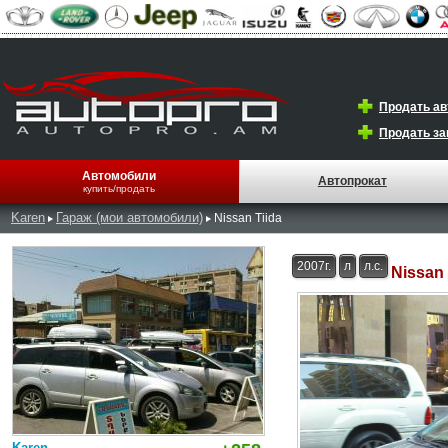
Продать а
Продать за
Автомобили
Автопрокат
купить/продать
Karen
Гараж (мои автомобили)
Nissan Tiida
2007г.
л
л.с.
Nissan 
Karen