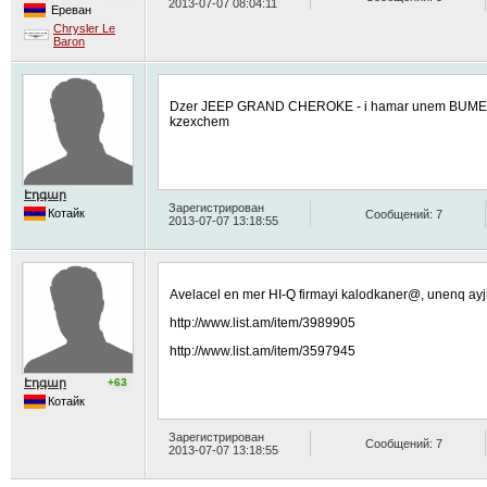
2013-07-07 08:04:11
Ереван
Chrysler Le
Baron
Dzer JEEP GRAND CHEROKE - i hamar unem BUMER fi
kzexchem
Էդգար
Зарегистрирован
Котайк
Сообщений: 7
2013-07-07 13:18:55
Avelacel en mer HI-Q firmayi kalodkaner@, unenq 
http://www.list.am/item/3989905
http://www.list.am/item/3597945
Էդգար
+63
Котайк
Зарегистрирован
Сообщений: 7
2013-07-07 13:18:55