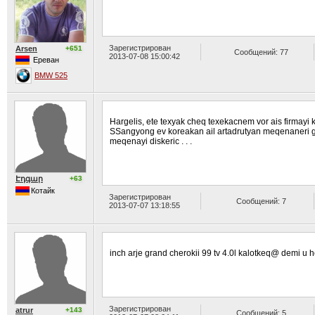
Зарегистрирован
Arsen
+651
Сообщений: 77
2013-07-08 15:00:42
Ереван
BMW 525
Hargelis, ete texyak cheq texekacnem vor ais firmayi
SSangyong ev koreakan ail artadrutyan meqenaneri g
meqenayi diskeric . . .
Էդգար
+63
Котайк
Зарегистрирован
Сообщений: 7
2013-07-07 13:18:55
inch arje grand cherokii 99 tv 4.0l kalotkeq@ demi u 
Зарегистрирован
atrur
+143
Сообщений: 5