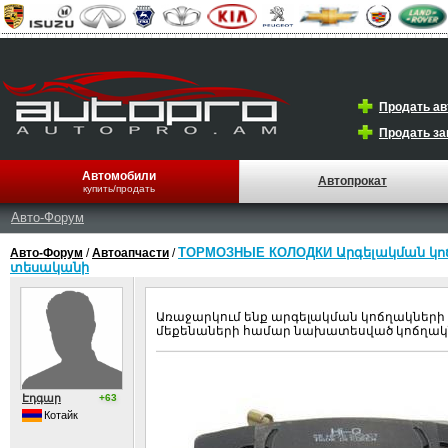
Продать а
Продать за
Автомобили
Автопрокат
купить/продать
Авто-Форум
ТОРМОЗНЫЕ КОЛОДКИ Արգելակման կոճղ
Авто-Форум
/
Автоапчасти
/
տեսականի
Առաջարկում ենք արգելակման կոճղակների (т
մեքենաների համար նախատեսված կոճղակնե
Էդգար
+63
Котайк