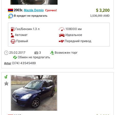
2003г.
$
3,200
Mazda Demio
Срочно!
В кредит не предлагать
1,536,000 AMD
Газ/Бензин 1.3 л
108000 км
Автомат
Идеальное
Правый
Передний привод
25.02.2017
3
Возможен торг
Обмен не предлагать
(374) 43545489
Artur