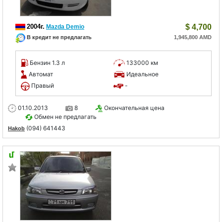
2004г.
$
4,700
Mazda Demio
В кредит не предлагать
1,945,800 AMD
Бензин 1.3 л
133000 км
Автомат
Идеальное
Правый
-
01.10.2013
8
Окончательная цена
Обмен не предлагать
(094) 641443
Hakob