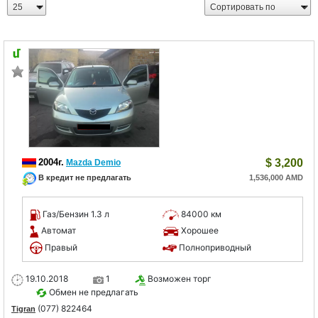
2004г.
$
3,200
Mazda Demio
В кредит не предлагать
1,536,000 AMD
Газ/Бензин 1.3 л
84000 км
Автомат
Хорошее
Правый
Полноприводный
19.10.2018
1
Возможен торг
Обмен не предлагать
(077) 822464
Tigran