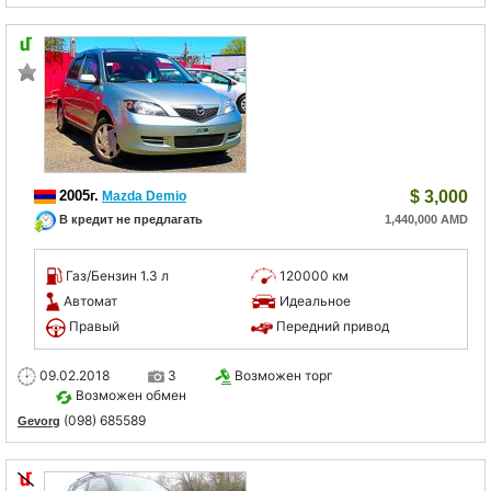
2005г.
$
3,000
Mazda Demio
В кредит не предлагать
1,440,000 AMD
Газ/Бензин 1.3 л
120000 км
Автомат
Идеальное
Правый
Передний привод
09.02.2018
3
Возможен торг
Возможен обмен
(098) 685589
Gevorg