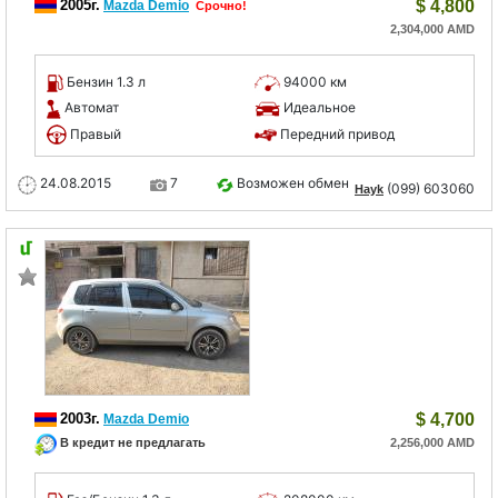
2005г.
$
4,800
Mazda Demio
Срочно!
2,304,000 AMD
Бензин 1.3 л
94000 км
Автомат
Идеальное
Правый
Передний привод
24.08.2015
7
Возможен обмен
(099) 603060
Hayk
2003г.
$
4,700
Mazda Demio
В кредит не предлагать
2,256,000 AMD