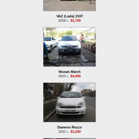
VAZ (Lada) 2107
2008 г.
$2,700
Nissan March
2004 г.
$4,000
Daewoo Rezzo
2001 г.
$3,200