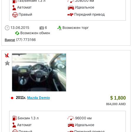
Газ/Бензин 1.3 л
208000 км
Автомат
Идеальное
Правый
Передний привод
13.06.2015
6
Возможен торг
Возможен обмен
(77) 773166
Bagrat
2011г.
$
1,800
Mazda Demio
864,000 AMD
Бензин 1.3 л
96000 км
Автомат
Идеальное
Правый
Передний привод