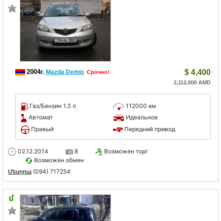
2004г.
$
4,400
Mazda Demio
Срочно!
2,112,000 AMD
Газ/Бензин 1.3 л
112000 км
Автомат
Идеальное
Правый
Передний привод
02.12.2014
8
Возможен торг
Возможен обмен
(094) 717254
Մեսրոպ