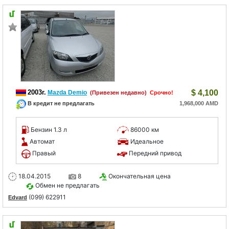
2003г.
$
4,100
Mazda Demio
(Привезен недавно)
Срочно!
В кредит не предлагать
1,968,000 AMD
Бензин 1.3 л
86000 км
Автомат
Идеальное
Правый
Передний привод
18.04.2015
8
Окончательная цена
Обмен не предлагать
(099) 622911
Edvard