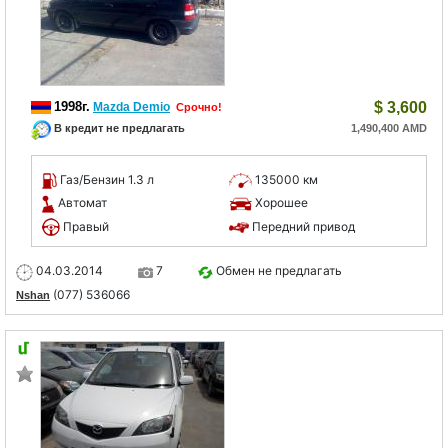
1998г.
$
3,600
Mazda Demio
Срочно!
В кредит не предлагать
1,490,400 AMD
Газ/Бензин 1.3 л
135000 км
Автомат
Хорошее
Правый
Передний привод
04.03.2014
7
Обмен не предлагать
(077) 536066
Nshan