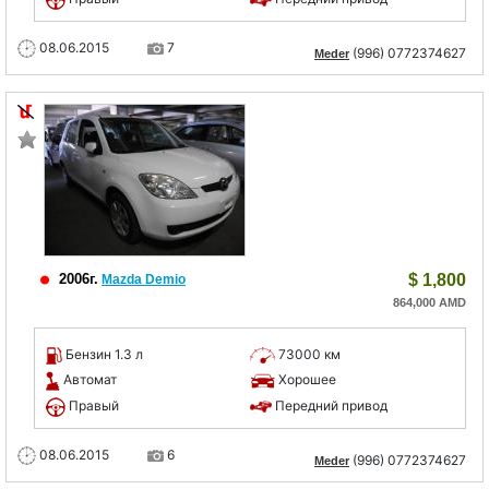
08.06.2015
7
(996) 0772374627
Meder
2006г.
$
1,800
Mazda Demio
864,000 AMD
Бензин 1.3 л
73000 км
Автомат
Хорошее
Правый
Передний привод
08.06.2015
6
(996) 0772374627
Meder