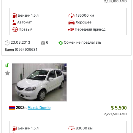
2,152,800 AMD
Бензин 1.5 л
185000 км
Автомат
Хорошее
Правый
Передний привод
23.03.2013
6
Обмен не предлагать
(095) 909631
Suren
2002г.
$
5,500
Mazda Demio
2,227,500 AMD
Бензин 1.5 л
83000 км