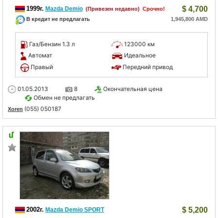
1999г.
$
4,700
Mazda Demio
(Привезен недавно)
Срочно!
В кредит не предлагать
1,945,800 AMD
Газ/Бензин 1.3 л
123000 км
Автомат
Идеальное
Правый
Передний привод
01.05.2013
8
Окончательная цена
Обмен не предлагать
(055) 050187
Xoren
2002г.
$
5,200
Mazda Demio SPORT