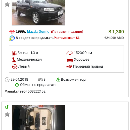
1999г.
$
1,300
Mazda Demio
(Привезен недавно)
В кредит не предлагать
Растаможка ~ $1
624,000 AMD
Бензин 1.3 л
152000 км
Механическая
Хорошее
Левый
Передний привод
29.01.2018
8
Возможен торг
Обмен не предлагать
(995) 568222152
Mamuka