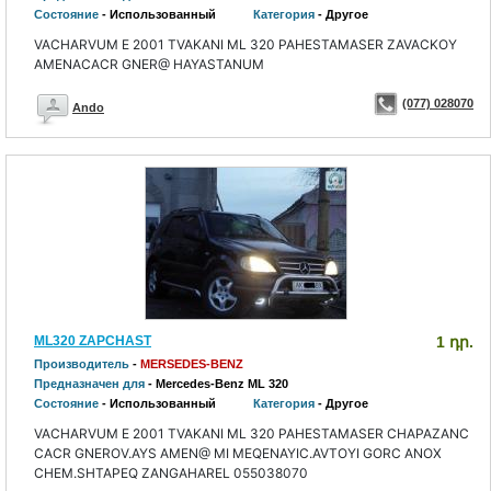
Состояние
- Использованный
Категория
- Другое
VACHARVUM E 2001 TVAKANI ML 320 PAHESTAMASER ZAVACKOY
AMENACACR GNER@ HAYASTANUM
(077) 028070
Ando
ML320 ZAPCHAST
1 դր.
Производитель
-
MERSEDES-BENZ
Предназначен для
- Mercedes-Benz ML 320
Состояние
- Использованный
Категория
- Другое
VACHARVUM E 2001 TVAKANI ML 320 PAHESTAMASER CHAPAZANC
CACR GNEROV.AYS AMEN@ MI MEQENAYIC.AVTOYI GORC ANOX
CHEM.SHTAPEQ ZANGAHAREL 055038070