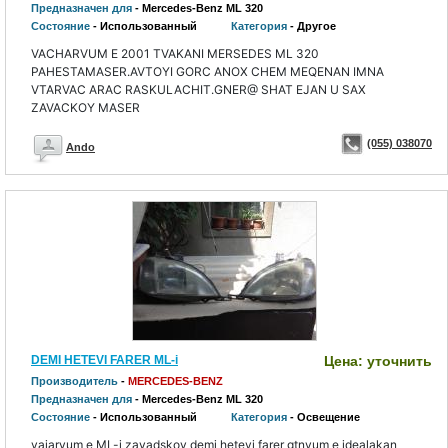
Предназначен для
- Mercedes-Benz ML 320
Состояние
- Использованный
Категория
- Другое
VACHARVUM E 2001 TVAKANI MERSEDES ML 320
PAHESTAMASER.AVTOYI GORC ANOX CHEM MEQENAN IMNA
VTARVAC ARAC RASKULACHIT.GNER@ SHAT EJAN U SAX
ZAVACKOY MASER
(055) 038070
Ando
DEMI HETEVI FARER ML-i
Цена: уточнить
Производитель
-
MERCEDES-BENZ
Предназначен для
- Mercedes-Benz ML 320
Состояние
- Использованный
Категория
- Освещение
vajarvum e ML-i zavadskoy demi hetevi farer gtnvum e idealakan