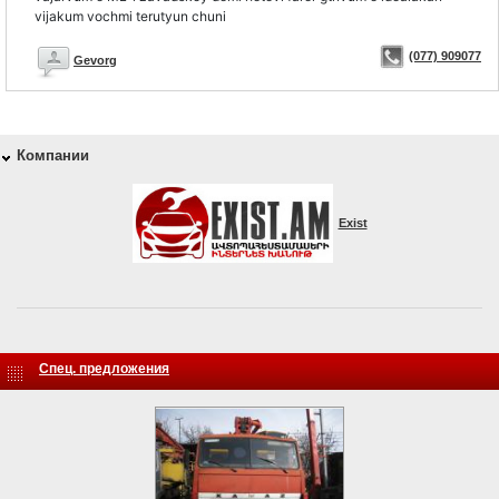
vijakum vochmi terutyun chuni
(077) 909077
Gevorg
Компании
Exist
Спец. предложения