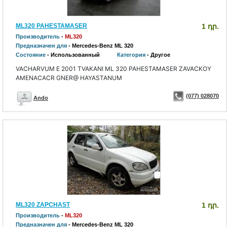
ML320 PAHESTAMASER
1 դր.
Производитель
-
ML320
Предназначен для
- Mercedes-Benz ML 320
Состояние
- Использованный
Категория
- Другое
VACHARVUM E 2001 TVAKANI ML 320 PAHESTAMASER ZAVACKOY
AMENACACR GNER@ HAYASTANUM
(077) 028070
Ando
ML320 ZAPCHAST
1 դր.
Производитель
-
ML320
Предназначен для
- Mercedes-Benz ML 320