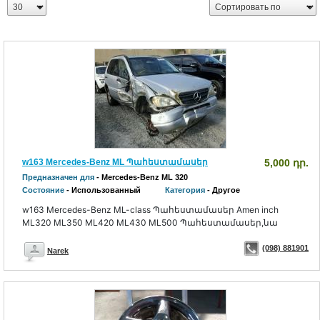
w163 Mercedes-Benz ML Պահեստամասեր
5,000 դր.
Предназначен для
- Mercedes-Benz ML 320
Состояние
- Использованный
Категория
- Другое
w163 Mercedes-Benz ML-class Պահեստամասեր Amen inch
ML320 ML350 ML420 ML430 ML500 Պահեստամասեր,նա
(098) 881901
Narek