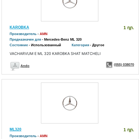
KAROBKA
1 դր.
Производитель
-
AMN
Предназначен для
- Mercedes-Benz ML 320
Состояние
- Использованный
Категория
- Другое
VACHARVUM E ML 320 KAROBKA SHAT MATCHELI
(055) 038070
Ando
ML320
1 դր.
Производитель
-
AMN