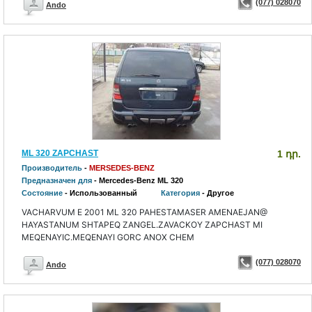
(077) 028070
Ando
ML 320 ZAPCHAST
1 դր.
Производитель
-
MERSEDES-BENZ
Предназначен для
- Mercedes-Benz ML 320
Состояние
- Использованный
Категория
- Другое
VACHARVUM E 2001 ML 320 PAHESTAMASER AMENAEJAN@
HAYASTANUM SHTAPEQ ZANGEL.ZAVACKOY ZAPCHAST MI
MEQENAYIC.MEQENAYI GORC ANOX CHEM
(077) 028070
Ando