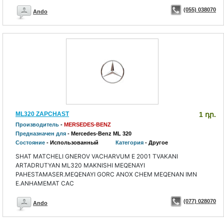
(055) 038070
Ando
ML320 ZAPCHAST
1 դր.
Производитель
-
MERSEDES-BENZ
Предназначен для
- Mercedes-Benz ML 320
Состояние
- Использованный
Категория
- Другое
SHAT MATCHELI GNEROV VACHARVUM E 2001 TVAKANI
ARTADRUTYAN ML320 MAKNISHI MEQENAYI
PAHESTAMASER.MEQENAYI GORC ANOX CHEM MEQENAN IMN
E.ANHAMEMAT CAC
(077) 028070
Ando