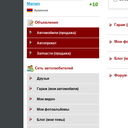
Mariam
+10
Армения
Объявления
Гараж 
Автомобили (продажа)
Мои ф
Автопрокат
Запчасти (продажа)
Блог (
Сеть автолюбителей
Форум 
Друзья
Гараж (мои автомобили)
Мои видео
Мои фотоальбомы
Блог (мои темы)