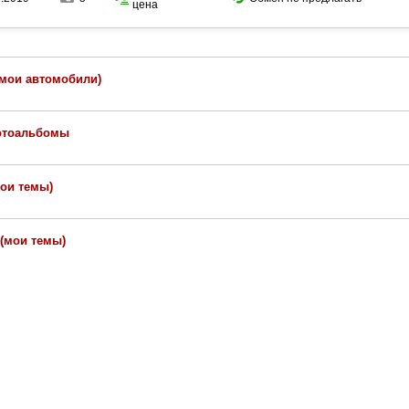
цена
(мои автомобили)
отоальбомы
мои темы)
(мои темы)