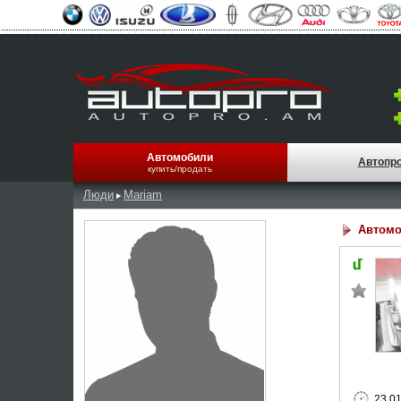
Автомобили
Автопр
купить/продать
Люди
Mariam
Автомо
23.0