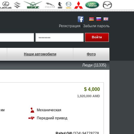
Регистрация
|
Забыли пароль
Наши автомобили
Фото
Люди (11335)
$
4,000
1,920,000 AMD
 км
Механическая
й
Передний привод
Rahul Gill
(374) 94778778