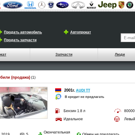
Продать автомобиль
Автопрокат
Продать запчасти
окат
Запчасти
Люди
били (продажа)
(1)
2001г.
AUDI TT
В кредит не предлагать
Бензин 1.8 л
80000
Идеальное
Левы
Окончательная
1.2019
5
Обмен не предлагать