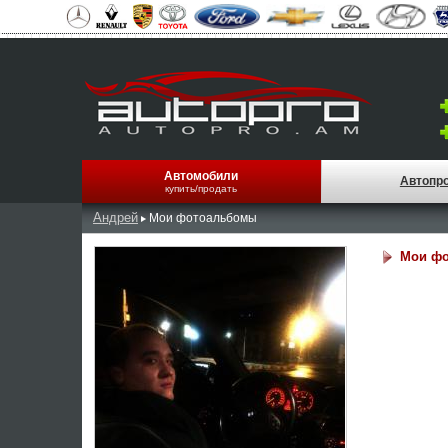
Автомобили
Автопр
купить/продать
Андрей
Мои фотоальбомы
Мои ф