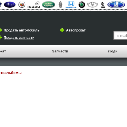
Продать автомобиль
Автопрокат
Продать запчасти
окат
Запчасти
Люди
отоальбомы