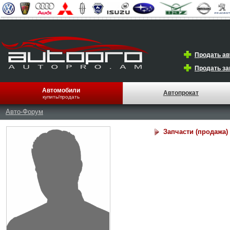
Продать а
Продать за
Автомобили
Автопрокат
купить/продать
Авто-Форум
Запчасти (продажа)