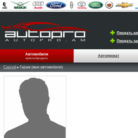
Продать а
Продать за
Автомобили
Автопрокат
купить/продать
Сергей
Гараж (мои автомобили)