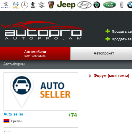
Продать а
Продать за
Автомобили
Автопрокат
купить/продать
Авто-Форум
Форум (мои темы)
Auto seller
+74
Ереван