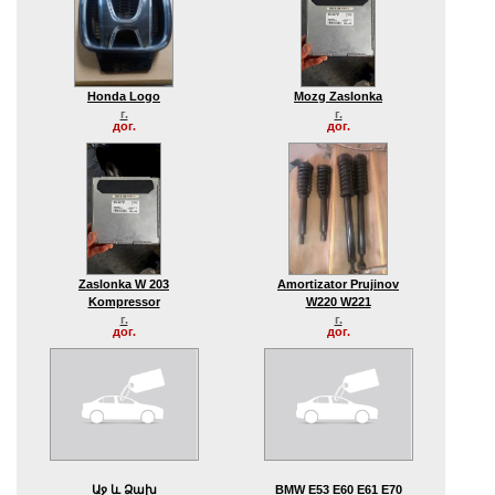
Honda Logo
Mozg Zaslonka
г.
г.
дог.
дог.
Zaslonka W 203
Amortizator Prujinov
Kompressor
W220 W221
г.
г.
дог.
дог.
Աջ ԵՒ Ձախ
BMW E53 E60 E61 E70