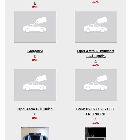
дог.
г.
дог.
Бандажи
Opel Astra G Twinport
г.
1.6-Շարժիչ
дог.
г.
дог.
Opel Astra G Մասեր
BMW X5 E53 X6 E71 E60
г.
E61 E90 E91
дог.
г.
дог.