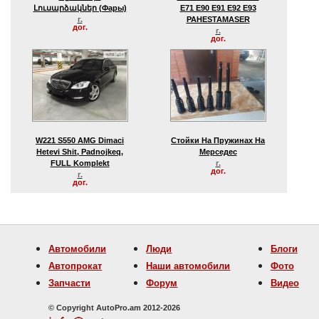
Լուսարձակներ (фары)
E71 E90 E91 E92 E93
г.
PAHESTAMASER
дог.
г.
дог.
W221 S550 AMG Dimaci
Стойки На Пружинах На
Hetevi Shit, Padnojkeq,
Мерседес
FULL Komplekt
г.
дог.
г.
дог.
Автомобили
Люди
Блоги
Автопрокат
Наши автомобили
Фото
Запчасти
Форум
Видео
© Copyright AutoPro.am 2012-2026