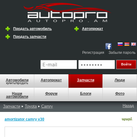
Продать автомобиль
Автопрокат
Продать запчасти
|
Регистрация
Забыли пароль
Автомобили
Автопрокат
Запчасти
Люди
купить/продать
Наши
Форум
Блоги
Фото
автомобили
Назад
Запчасти
Toyota
Camry
amortizator camry v30
պայմ.