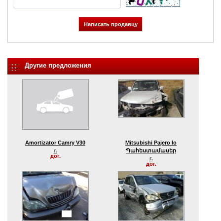
Другие предложения
Amortizator Camry V30
Mitsubishi Pajero Io
г.
Պահեստամասեր
дог.
г.
дог.