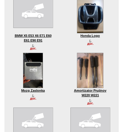
BMW X5 E53 X6 E71 E60
Honda Logo
E61 E90 E91
г.
дог.
г.
дог.
Mozg Zaslonka
Amortizator Prujinov
г.
W220 W221
дог.
г.
дог.