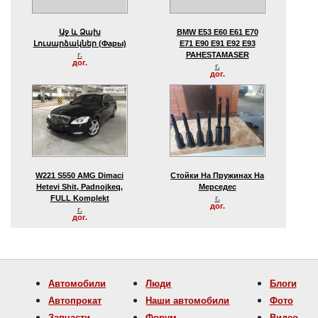
Աջ ԵՒ Ձախ
BMW E53 E60 E61 E70
Լուսարձակներ (фары)
E71 E90 E91 E92 E93
г.
PAHESTAMASER
дог.
г.
дог.
W221 S550 AMG Dimaci
Стойки На Пружинах На
Hetevi Shit, Padnojkeq,
Мерседес
FULL Komplekt
г.
дог.
г.
дог.
Автомобили
Люди
Блоги
Автопрокат
Наши автомобили
Фото
Запчасти
Форум
Видео